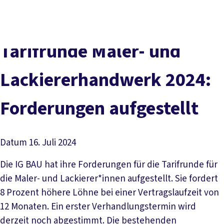
Presse
Karriere
Newsletter
Kontakt
EN
Leichte Sprache
Der DGB
Gute Arbeit
Geld
Gerechtigkeit
Tarifrunde Maler- und
Service
Mitmachen
Politik
Lackiererhandwerk 2024:
Forderungen aufgestellt
Datum
16. Juli 2024
Die IG BAU hat ihre Forderungen für die Tarifrunde für
die Maler- und Lackierer*innen aufgestellt. Sie fordert
8 Prozent höhere Löhne bei einer Vertragslaufzeit von
12 Monaten. Ein erster Verhandlungstermin wird
derzeit noch abgestimmt. Die bestehenden