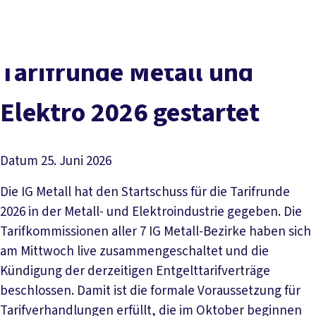
Presse
Karriere
Newsletter
Kontakt
EN
Leichte Sprache
Der DGB
Gute Arbeit
Geld
Gerechtigkeit
Tarifrunde Metall und
Service
Mitmachen
Politik
Elektro 2026 gestartet
Datum
25. Juni 2026
Die IG Metall hat den Startschuss für die Tarifrunde
2026 in der Metall- und Elektroindustrie gegeben. Die
Tarifkommissionen aller 7 IG Metall-Bezirke haben sich
am Mittwoch live zusammengeschaltet und die
Kündigung der derzeitigen Entgelttarifverträge
beschlossen. Damit ist die formale Voraussetzung für
Tarifverhandlungen erfüllt, die im Oktober beginnen