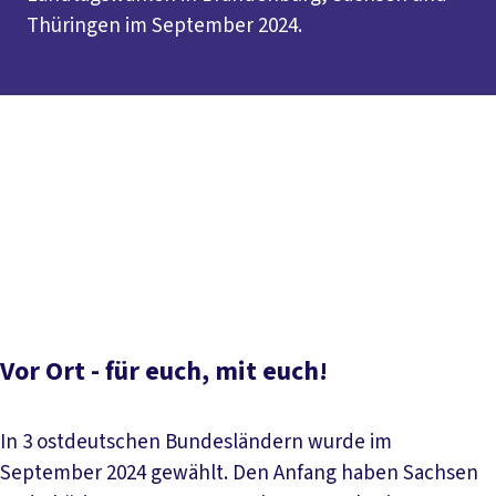
Thüringen im September 2024.
Inhaltsverzeichnis
Vor Ort - für euch, mit euch!
Termine
Wahl-Check und
Forderungen
Unsere Erfolge
Tarifwende
Ostdeutschland
Demos und Aktionen
Der einblick zur
Wahl
Vor Ort - für euch, mit euch!
In 3 ostdeutschen Bundesländern wurde im
September 2024 gewählt. Den Anfang haben Sachsen