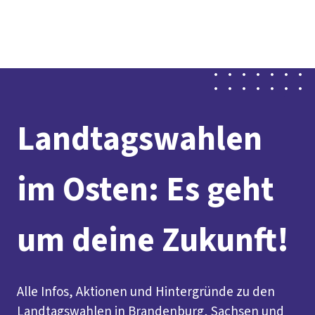
Presse
Karriere
Newsletter
Kontakt
EN
Leichte Sprache
Der DGB
Gute Arbeit
Geld
Gerechtigkeit
Service
Mitmachen
Politik
Landtagswahlen
im Osten: Es geht
um deine Zukunft!
Alle Infos, Aktionen und Hintergründe zu den
Landtagswahlen in Brandenburg, Sachsen und