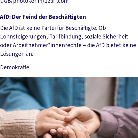
DGB/photokerim/123rf.com
AfD: Der Feind der Beschäftigten
Die AfD ist keine Partei für Beschäftigte. Ob
Lohnsteigerungen, Tarifbindung, soziale Sicherheit
oder Arbeitnehmer*innenrechte – die AfD bietet keine
Lösungen an.
Demokratie
Mehr lesen