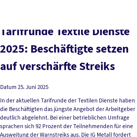
Presse
Karriere
Newsletter
Kontakt
EN
Leichte Sprache
Der DGB
Gute Arbeit
Geld
Gerechtigkeit
Tarifrunde Textile Dienste
Service
Mitmachen
Politik
2025: Beschäftigte setzen
auf verschärfte Streiks
Datum
25. Juni 2025
In der aktuellen Tarifrunde der Textilen Dienste haben
die Beschäftigten das jüngste Angebot der Arbeitgeber
deutlich abgelehnt. Bei einer betrieblichen Umfrage
sprachen sich 92 Prozent der Teilnehmenden für eine
Ausweitung der Warnstreiks aus. Die IG Metall fordert