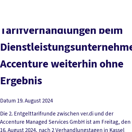
Presse
Karriere
Newsletter
Kontakt
EN
Leichte Sprache
Der DGB
Gute Arbeit
Geld
Gerechtigkeit
Tarifverhandlungen beim
Service
Mitmachen
Politik
Dienstleistungsunternehm
Accenture weiterhin ohne
Ergebnis
Datum
19. August 2024
Die 2. Entgelttarifrunde zwischen ver.di und der
Accenture Managed Services GmbH ist am Freitag, den
16. August 2024, nach 2 Verhandlungstagen in Kassel