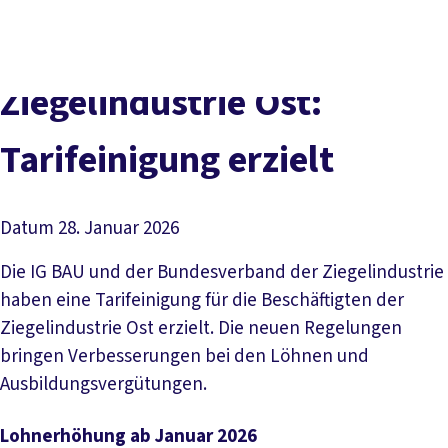
Presse
Karriere
Newsletter
Kontakt
EN
Leichte Sprache
Der DGB
Gute Arbeit
Geld
Gerechtigkeit
Ziegelindustrie Ost:
Service
Mitmachen
Politik
Tarifeinigung erzielt
Datum
28. Januar 2026
Die IG BAU und der Bundesverband der Ziegelindustrie
haben eine Tarifeinigung für die Beschäftigten der
Ziegelindustrie Ost erzielt. Die neuen Regelungen
bringen Verbesserungen bei den Löhnen und
Ausbildungsvergütungen.
Lohnerhöhung ab Januar 2026