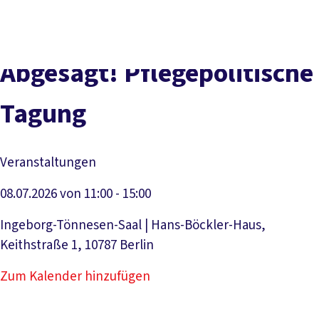
Presse
Karriere
Newsletter
Kontakt
EN
Leichte Sprache
Der DGB
Gute Arbeit
Geld
Gerechtigkeit
Abgesagt! Pflegepolitische
Service
Mitmachen
Politik
Tagung
Veranstaltungen
08.07.2026 von 11:00 - 15:00
Ingeborg-Tönnesen-Saal | Hans-Böckler-Haus,
Keithstraße 1, 10787 Berlin
Zum Kalender hinzufügen