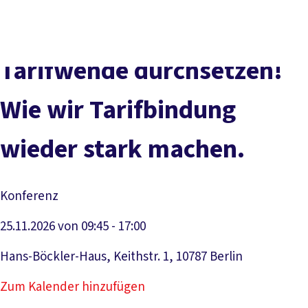
Presse
Karriere
Newsletter
Kontakt
EN
Leichte Sprache
Der DGB
Gute Arbeit
Geld
Gerechtigkeit
Tarifwende durchsetzen!
Service
Mitmachen
Politik
Wie wir Tarifbindung
wieder stark machen.
Konferenz
25.11.2026 von 09:45 - 17:00
Hans-Böckler-Haus, Keithstr. 1, 10787 Berlin
Zum Kalender hinzufügen