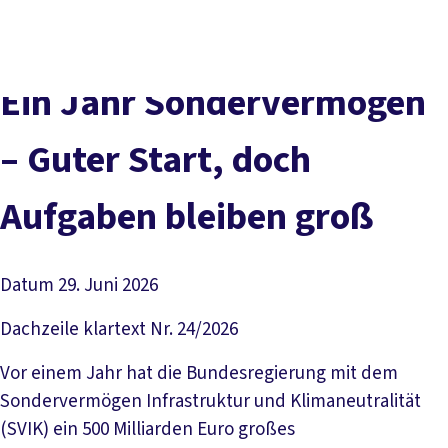
Presse
Karriere
Newsletter
Kontakt
EN
Leichte Sprache
Der DGB
Gute Arbeit
Geld
Gerechtigkeit
Ein Jahr Sondervermögen
Service
Mitmachen
Politik
– Guter Start, doch
Aufgaben bleiben groß
Datum
29. Juni 2026
Dachzeile
klartext Nr. 24/2026
Vor einem Jahr hat die Bundesregierung mit dem
Sondervermögen Infrastruktur und Klimaneutralität
(SVIK) ein 500 Milliarden Euro großes