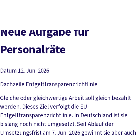
Presse
Karriere
Newsletter
Kontakt
EN
Leichte Sprache
Der DGB
Gute Arbeit
Geld
Gerechtigkeit
Neue Aufgabe für
Service
Mitmachen
Politik
Personalräte
Datum
12. Juni 2026
Dachzeile
Entgelttransparenzrichtlinie
Gleiche oder gleichwertige Arbeit soll gleich bezahlt
werden. Dieses Ziel verfolgt die EU-
Entgelttransparenzrichtlinie. In Deutschland ist sie
bislang noch nicht umgesetzt. Seit Ablauf der
Umsetzungsfrist am 7. Juni 2026 gewinnt sie aber auch