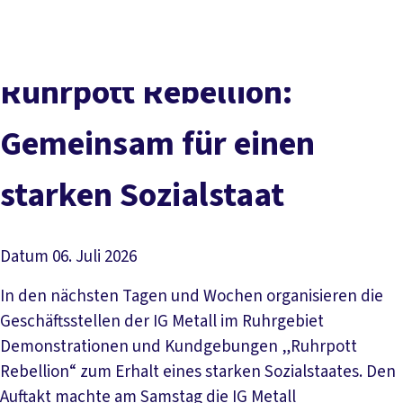
Presse
Karriere
Newsletter
Kontakt
EN
Leichte Sprache
Der DGB
Gute Arbeit
Geld
Gerechtigkeit
Ruhrpott Rebellion:
Service
Mitmachen
Politik
Gemeinsam für einen
starken Sozialstaat
Datum
06. Juli 2026
In den nächsten Tagen und Wochen organisieren die
Geschäftsstellen der IG Metall im Ruhrgebiet
Demonstrationen und Kundgebungen „Ruhrpott
Rebellion“ zum Erhalt eines starken Sozialstaates. Den
Auftakt machte am Samstag die IG Metall