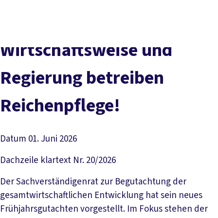
Presse
Karriere
Newsletter
Kontakt
EN
Leichte Sprache
Der DGB
Gute Arbeit
Geld
Gerechtigkeit
Wirtschaftsweise und
Service
Mitmachen
Politik
Regierung betreiben
Reichenpflege!
Datum
01. Juni 2026
Dachzeile
klartext Nr. 20/2026
Der Sachverständigenrat zur Begutachtung der
gesamtwirtschaftlichen Entwicklung hat sein neues
Frühjahrsgutachten vorgestellt. Im Fokus stehen der