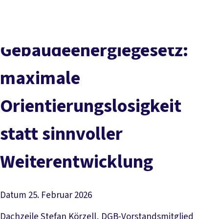
Presse
Karriere
Newsletter
Kontakt
EN
Leichte Sprache
Der DGB
Gute Arbeit
Geld
Gerechtigkeit
Gebäudeenergiegesetz:
Service
Mitmachen
Politik
maximale
Orientierungslosigkeit
statt sinnvoller
Weiterentwicklung
Datum
25. Februar 2026
Dachzeile
Stefan Körzell, DGB-Vorstandsmitglied