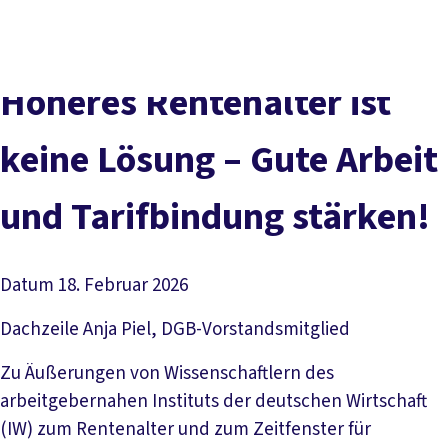
Presse
Karriere
Newsletter
Kontakt
EN
Leichte Sprache
Der DGB
Gute Arbeit
Geld
Gerechtigkeit
Höheres Rentenalter ist
Service
Mitmachen
Politik
keine Lösung – Gute Arbeit
und Tarifbindung stärken!
Datum
18. Februar 2026
Dachzeile
Anja Piel, DGB-Vorstandsmitglied
Zu Äußerungen von Wissenschaftlern des
arbeitgebernahen Instituts der deutschen Wirtschaft
(IW) zum Rentenalter und zum Zeitfenster für