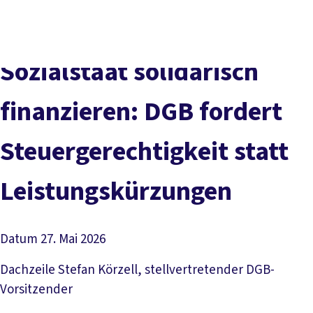
Presse
Karriere
Newsletter
Kontakt
EN
Leichte Sprache
Der DGB
Gute Arbeit
Geld
Gerechtigkeit
Sozialstaat solidarisch
Service
Mitmachen
Politik
finanzieren: DGB fordert
Steuergerechtigkeit statt
Leistungskürzungen
Datum
27. Mai 2026
Dachzeile
Stefan Körzell, stellvertretender DGB-
Vorsitzender