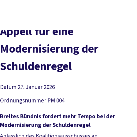
Presse
Karriere
Newsletter
Kontakt
EN
Leichte Sprache
Der DGB
Gute Arbeit
Geld
Gerechtigkeit
Appell für eine
Service
Mitmachen
Politik
Modernisierung der
Schuldenregel
Datum
27. Januar 2026
Ordnungsnummer
PM 004
Breites Bündnis fordert mehr Tempo bei der
Modernisierung der Schuldenregel
Anlässlich des Koalitionsausschusses an