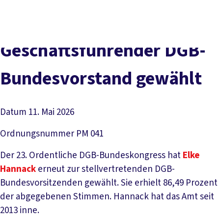
Presse
Karriere
Newsletter
Kontakt
EN
Leichte Sprache
Der DGB
Gute Arbeit
Geld
Gerechtigkeit
Geschäftsführender DGB-
Service
Mitmachen
Politik
Bundesvorstand gewählt
Datum
11. Mai 2026
Ordnungsnummer
PM 041
Der 23. Ordentliche DGB-Bundeskongress hat
Elke
Hannack
erneut zur stellvertretenden DGB-
Bundesvorsitzenden gewählt. Sie erhielt 86,49 Prozent
der abgegebenen Stimmen. Hannack hat das Amt seit
2013 inne.