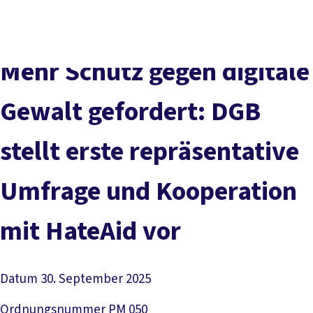
Presse
Karriere
Newsletter
Kontakt
EN
Leichte Sprache
Der DGB
Gute Arbeit
Geld
Gerechtigkeit
Mehr Schutz gegen digitale
Service
Mitmachen
Politik
Gewalt gefordert: DGB
stellt erste repräsentative
Umfrage und Kooperation
mit HateAid vor
Datum
30. September 2025
Ordnungsnummer
PM 050