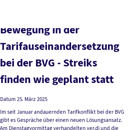
Presse
Karriere
Newsletter
Kontakt
EN
Leichte Sprache
Der DGB
Gute Arbeit
Geld
Gerechtigkeit
Bewegung in der
Service
Mitmachen
Politik
Tarifauseinandersetzung
bei der BVG - Streiks
finden wie geplant statt
Datum
25. März 2025
Im seit Januar andauernden Tarifkonflikt bei der BVG
gibt es Gespräche über einen neuen Lösungsansatz.
Am Dienstagvormittag verhandelten ver.di und die