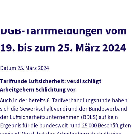
Presse
Karriere
Newsletter
Kontakt
EN
Leichte Sprache
Der DGB
Gute Arbeit
Geld
Gerechtigkeit
DGB-Tarifmeldungen vom
Service
Mitmachen
Politik
19. bis zum 25. März 2024
Datum
25. März 2024
Tarifrunde Luftsicherheit: ver.di schlägt
Arbeitgebern Schlichtung vor
Auch in der bereits 6. Tarifverhandlungsrunde haben
sich die Gewerkschaft ver.di und der Bundesverband
der Luftsicherheitsunternehmen (BDLS) auf kein
Ergebnis für die bundesweit rund 25.000 Beschäftigten