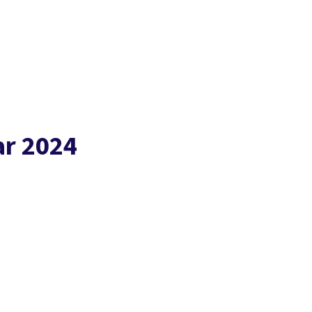
Presse
Karriere
Newsletter
Kontakt
EN
Leichte Sprache
Arbeit
Geld
Gerechtigkeit
Service
Mitmachen
Politik
ar 2024