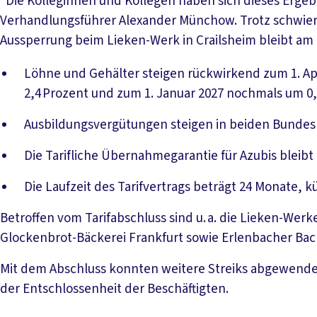
“Die Kolleginnen und Kollegen haben sich dieses Ergebni
Verhandlungsführer Alexander Münchow. Trotz schwie
Aussperrung beim Lieken-Werk in Crailsheim bleibt am 
Löhne und Gehälter steigen rückwirkend zum 1. Apr
2,4 Prozent und zum 1. Januar 2027 nochmals um 0,9
Ausbildungsvergütungen steigen in beiden Bundeslä
Die Tarifliche Übernahmegarantie für Azubis bleibt
Die Laufzeit des Tarifvertrags beträgt 24 Monate, 
Betroffen vom Tarifabschluss sind u. a. die Lieken-Werk
Glockenbrot-Bäckerei Frankfurt sowie Erlenbacher Ba
Mit dem Abschluss konnten weitere Streiks abgewend
der Entschlossenheit der Beschäftigten.