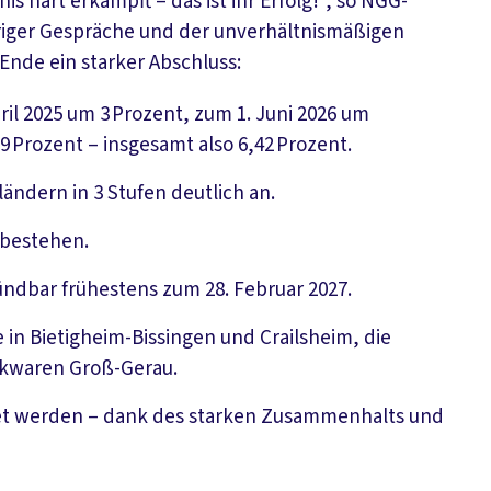
s hart erkämpft – das ist ihr Erfolg!”, so NGG-
riger Gespräche und der unverhältnismäßigen
Ende ein starker Abschluss:
il 2025 um 3 Prozent, zum 1. Juni 2026 um
 Prozent – insgesamt also 6,42 Prozent.
ndern in 3 Stufen deutlich an.
 bestehen.
kündbar frühestens zum 28. Februar 2027.
e in Bietigheim-Bissingen und Crailsheim, die
ckwaren Groß-Gerau.
et werden – dank des starken Zusammenhalts und