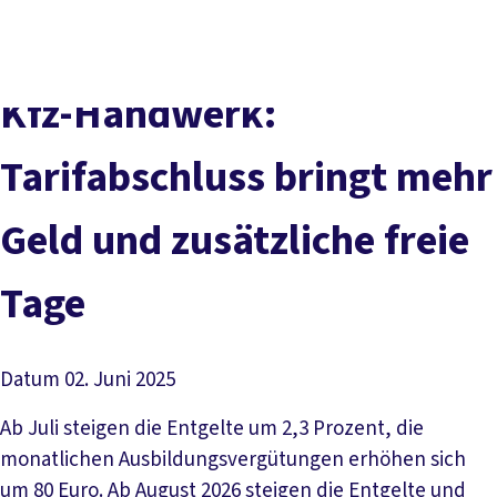
Presse
Karriere
Newsletter
Kontakt
EN
Leichte Sprache
Der DGB
Gute Arbeit
Geld
Gerechtigkeit
Kfz-Handwerk:
Service
Mitmachen
Politik
Tarifabschluss bringt mehr
Geld und zusätzliche freie
Tage
Datum
02. Juni 2025
Ab Juli steigen die Entgelte um 2,3 Prozent, die
monatlichen Ausbildungsvergütungen erhöhen sich
um 80 Euro. Ab August 2026 steigen die Entgelte und