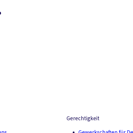
?
Suchen
Gerechtigkeit
pps
Gewerkschaften für D