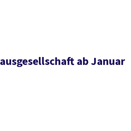
Presse
Karriere
Newsletter
Kontakt
EN
Leichte Sprache
Arbeit
Geld
Gerechtigkeit
Service
Mitmachen
Politik
ausgesellschaft ab Januar