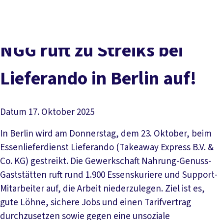
Presse
Karriere
Newsletter
Kontakt
EN
Leichte Sprache
Der DGB
Gute Arbeit
Geld
Gerechtigkeit
NGG ruft zu Streiks bei
Service
Mitmachen
Politik
Lieferando in Berlin auf!
Datum
17. Oktober 2025
In Berlin wird am Donnerstag, dem 23. Oktober, beim
Essenlieferdienst Lieferando (Takeaway Express B.V. &
Co. KG) gestreikt. Die Gewerkschaft Nahrung-Genuss-
Gaststätten ruft rund 1.900 Essenskuriere und Support-
Mitarbeiter auf, die Arbeit niederzulegen. Ziel ist es,
gute Löhne, sichere Jobs und einen Tarifvertrag
durchzusetzen sowie gegen eine unsoziale