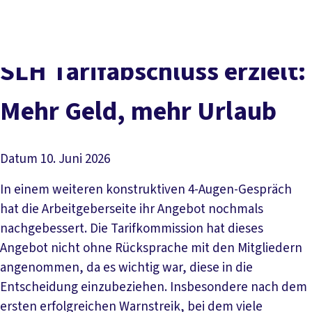
Presse
Karriere
Newsletter
Kontakt
EN
Leichte Sprache
Der DGB
Gute Arbeit
Geld
Gerechtigkeit
SLH Tarifabschluss erzielt:
Service
Mitmachen
Politik
Mehr Geld, mehr Urlaub
Datum
10. Juni 2026
In einem weiteren konstruktiven 4-Augen-Gespräch
hat die Arbeitgeberseite ihr Angebot nochmals
nachgebessert. Die Tarifkommission hat dieses
Angebot nicht ohne Rücksprache mit den Mitgliedern
angenommen, da es wichtig war, diese in die
Entscheidung einzubeziehen. Insbesondere nach dem
ersten erfolgreichen Warnstreik, bei dem viele