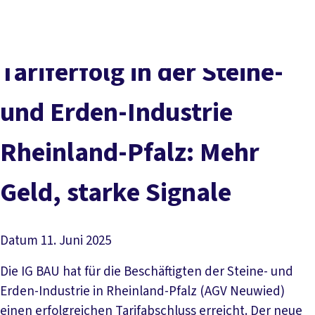
Presse
Karriere
Newsletter
Kontakt
EN
Leichte Sprache
Der DGB
Gute Arbeit
Geld
Gerechtigkeit
Tariferfolg in der Steine-
Service
Mitmachen
Politik
und Erden-Industrie
Rheinland-Pfalz: Mehr
Geld, starke Signale
Datum
11. Juni 2025
Die IG BAU hat für die Beschäftigten der Steine- und
Erden-Industrie in Rheinland-Pfalz (AGV Neuwied)
einen erfolgreichen Tarifabschluss erreicht. Der neue