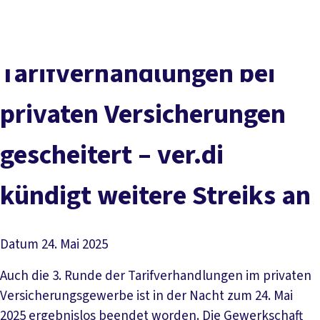
Presse
Karriere
Newsletter
Kontakt
EN
Leichte Sprache
Der DGB
Gute Arbeit
Geld
Gerechtigkeit
Tarifverhandlungen bei
Service
Mitmachen
Politik
privaten Versicherungen
gescheitert – ver.di
kündigt weitere Streiks an
Datum
24. Mai 2025
Auch die 3. Runde der Tarifverhandlungen im privaten
Versicherungsgewerbe ist in der Nacht zum 24. Mai
2025 ergebnislos beendet worden. Die Gewerkschaft