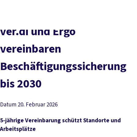
Presse
Karriere
Newsletter
Kontakt
EN
Leichte Sprache
Der DGB
Gute Arbeit
Geld
Gerechtigkeit
ver.di und Ergo
Service
Mitmachen
Politik
vereinbaren
Beschäftigungssicherung
bis 2030
Datum
20. Februar 2026
5-jährige Vereinbarung schützt Standorte und
Arbeitsplätze