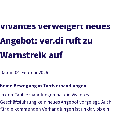
Presse
Karriere
Newsletter
Kontakt
EN
Leichte Sprache
Der DGB
Gute Arbeit
Geld
Gerechtigkeit
Vivantes verweigert neues
Service
Mitmachen
Politik
Angebot: ver.di ruft zu
Warnstreik auf
Datum
04. Februar 2026
Keine Bewegung in Tarifverhandlungen
In den Tarifverhandlungen hat die Vivantes-
Geschäftsführung kein neues Angebot vorgelegt. Auch
für die kommenden Verhandlungen ist unklar, ob ein