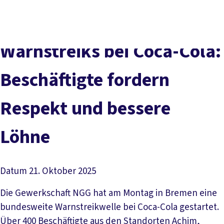
Presse
Karriere
Newsletter
Kontakt
EN
Leichte Sprache
Der DGB
Gute Arbeit
Geld
Gerechtigkeit
Warnstreiks bei Coca-Cola:
Service
Mitmachen
Politik
Beschäftigte fordern
Respekt und bessere
Löhne
Datum
21. Oktober 2025
Die Gewerkschaft NGG hat am Montag in Bremen eine
bundesweite Warnstreikwelle bei Coca-Cola gestartet.
Über 400 Beschäftigte aus den Standorten Achim,