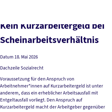
Presse
Karriere
Newsletter
Kontakt
EN
Leichte Sprache
Der DGB
Gute Arbeit
Geld
Gerechtigkeit
Kein Kurzarbeitergeld bei
Service
Mitmachen
Politik
Scheinarbeitsverhältnis
Datum
18. Mai 2026
Dachzeile
Sozialrecht
Voraussetzung für den Anspruch von
Arbeitnehmer*innen auf Kurzarbeitergeld ist unter
anderem, dass ein erheblicher Arbeitsausfall mit
Entgeltausfall vorliegt. Den Anspruch auf
Kurzarbeitergeld macht der Arbeitgeber gegenüber