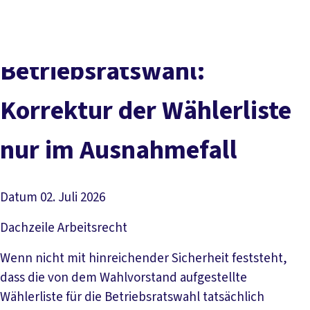
Presse
Karriere
Newsletter
Kontakt
EN
Leichte Sprache
Der DGB
Gute Arbeit
Geld
Gerechtigkeit
Betriebsratswahl:
Service
Mitmachen
Politik
Korrektur der Wählerliste
nur im Ausnahmefall
Datum
02. Juli 2026
Dachzeile
Arbeitsrecht
Wenn nicht mit hinreichender Sicherheit feststeht,
dass die von dem Wahlvorstand aufgestellte
Wählerliste für die Betriebsratswahl tatsächlich