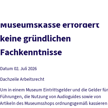
Presse
Karriere
Newsletter
Kontakt
EN
Leichte Sprache
Der DGB
Gute Arbeit
Geld
Gerechtigkeit
Museumskasse erfordert
Service
Mitmachen
Politik
keine gründlichen
Fachkenntnisse
Datum
02. Juli 2026
Dachzeile
Arbeitsrecht
Um in einem Museum Eintrittsgelder und die Gelder für
Führungen, die Nutzung von Audioguides sowie von
Artikeln des Museumsshops ordnungsgemäß kassieren