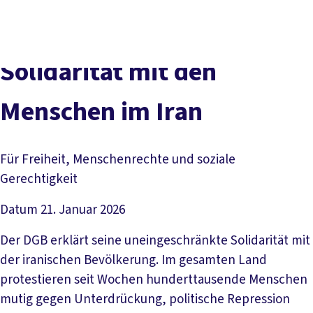
Presse
Karriere
Newsletter
Kontakt
EN
Leichte Sprache
Der DGB
Gute Arbeit
Geld
Gerechtigkeit
Solidarität mit den
Service
Mitmachen
Politik
Menschen im Iran
Für Freiheit, Menschenrechte und soziale
Gerechtigkeit
Datum
21. Januar 2026
Der DGB erklärt seine uneingeschränkte Solidarität mit
der iranischen Bevölkerung. Im gesamten Land
protestieren seit Wochen hunderttausende Menschen
mutig gegen Unterdrückung, politische Repression