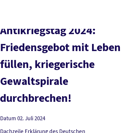
Presse
Karriere
Newsletter
Kontakt
EN
Leichte Sprache
Der DGB
Gute Arbeit
Geld
Gerechtigkeit
Antikriegstag 2024:
Service
Mitmachen
Politik
Friedensgebot mit Leben
füllen, kriegerische
Gewaltspirale
durchbrechen!
Datum
02. Juli 2024
Dachzeile
Erklärung des Deutschen