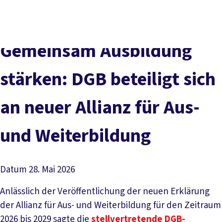
Presse
Karriere
Newsletter
Kontakt
EN
Leichte Sprache
Der DGB
Gute Arbeit
Geld
Gerechtigkeit
Gemeinsam Ausbildung
Service
Mitmachen
Politik
stärken: DGB beteiligt sich
an neuer Allianz für Aus-
und Weiterbildung
Datum
28. Mai 2026
Anlässlich der Veröffentlichung der neuen Erklärung
der Allianz für Aus- und Weiterbildung für den Zeitraum
2026 bis 2029 sagte die
stellvertretende DGB-