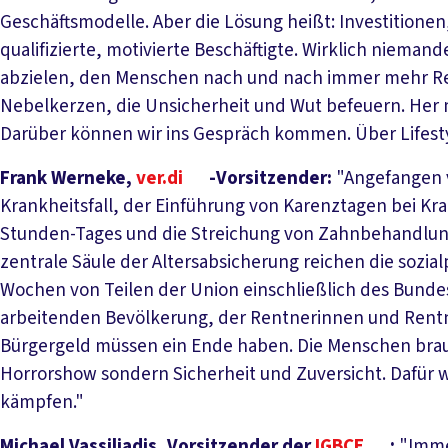
Geschäftsmodelle. Aber die Lösung heißt: Investitione
qualifizierte, motivierte Beschäftigte. Wirklich nieman
abzielen, den Menschen nach und nach immer mehr R
Nebelkerzen, die Unsicherheit und Wut befeuern. Her 
Darüber können wir ins Gespräch kommen. Über Lifest
Frank Werneke,
ver.di
-Vorsitzender:
"Angefangen 
Krankheitsfall, der Einführung von Karenztagen bei Kr
Stunden-Tages und die Streichung von Zahnbehandlung
zentrale Säule der Altersabsicherung reichen die sozia
Wochen von Teilen der Union einschließlich des Bunde
arbeitenden Bevölkerung, der Rentnerinnen und Ren
Bürgergeld müssen ein Ende haben. Die Menschen brauc
Horrorshow sondern Sicherheit und Zuversicht. Dafür 
kämpfen."
Michael Vassiliadis, Vorsitzender der
IGBCE
:
"Immer