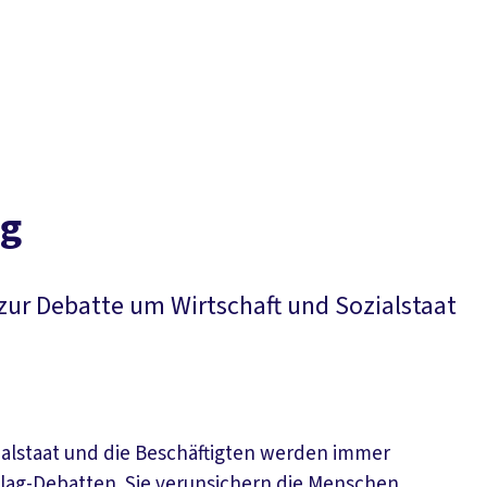
Der DGB
Gute 
ng
ur Debatte um Wirtschaft und Sozialstaat
zialstaat und die Beschäftigten werden immer
hlag-Debatten. Sie verunsichern die Menschen,