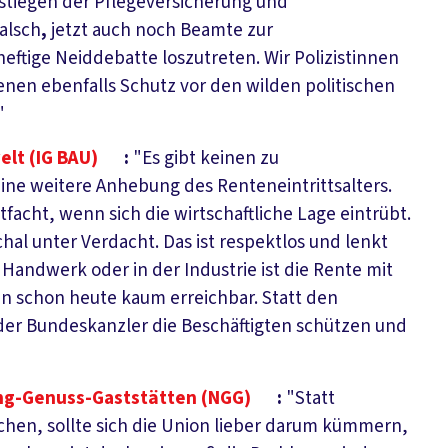
stiegen der Pflegeversicherung und
falsch
,
jetzt auch noch Beamte zur
eftige Neiddebatte loszutreten. Wir Polizistinnen
nen ebenfalls Schutz vor den wilden politischen
"
lt (IG BAU)
:
"Es gibt keinen zu
ine weitere Anhebung des Renteneintrittsalters.
cht, wenn sich die wirtschaftliche Lage eintrübt.
chal unter Verdacht. Das ist respektlos und lenkt
Handwerk oder in der Industrie ist die Rente mit
gen schon heute kaum erreichbar. Statt den
er Bundeskanzler die Beschäftigten schützen und
ng-Genuss-Gaststätten (NGG)
:
"Statt
chen, sollte sich die Union lieber darum kümmern,