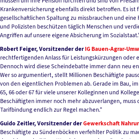
müssen um Ihre Pension fürchten und sind von Preisan
Krankenversicherung ebenfalls direkt betroffen. Es ist 
gesellschaftlichen Spaltung zu missbrauchen und eine h
und Polizisten beschützen täglich Menschen und verdie
Angriffen auf unsere eigene Absicherung im Sozialstaat.
Robert Feiger, Vorsitzender der
IG Bauen-Agrar-Umwe
rechtfertigenden Anlass für Leistungskürzungen oder e
Dennoch wird diese Scheindebatte immer dann neu entfa
Wer so argumentiert, stellt Millionen Beschäftigte paus
von den eigentlichen Problemen ab. Gerade im Bau, im 
65, 66 oder 67 für viele unserer Kolleginnen und Kolle
Beschäftigten immer noch mehr abzuverlangen, muss d
Tarifbindung endlich zur Regel machen."
Guido Zeitler, Vorsitzender der
Gewerkschaft Nahru
Beschäftigte zu Sündenböcken verfehlter Politik zu ma