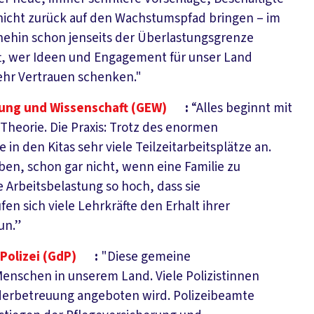
nicht zurück auf den Wachstumspfad bringen – im
nehin schon jenseits der Überlastungsgrenze
ft, wer Ideen und Engagement für unser Land
ehr Vertrauen schenken."
ung und Wissenschaft (GEW)
:
“Alles beginnt mit
r Theorie. Die Praxis: Trotz des enormen
in den Kitas sehr viele Teilzeitarbeitsplätze an.
ben, schon gar nicht, wenn eine Familie zu
ie Arbeitsbelastung so hoch, dass sie
en sich viele Lehrkräfte den Erhalt ihrer
un.”
Polizei (GdP)
:
"Diese gemeine
e Menschen in unserem Land. Viele Polizistinnen
inderbetreuung angeboten wird. Polizeibeamte