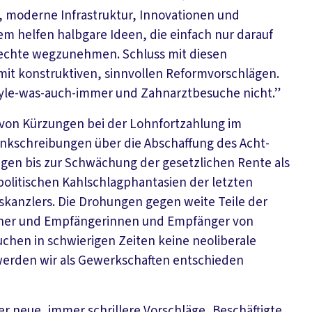
n, moderne Infrastruktur, Innovationen und
dem helfen halbgare Ideen, die einfach nur darauf
echte wegzunehmen. Schluss mit diesen
mit konstruktiven, sinnvollen Reformvorschlägen.
yle-was-auch-immer und Zahnarztbesuche nicht.”
von Kürzungen bei der Lohnfortzahlung im
ankschreibungen über die Abschaffung des Acht-
en bis zur Schwächung der gesetzlichen Rente als
lpolitischen Kahlschlagphantasien der letzten
skanzlers. Die Drohungen gegen weite Teile der
tner und Empfängerinnen und Empfänger von
hen in schwierigen Zeiten keine neoliberale
werden wir als Gewerkschaften entschieden
 neue, immer schrillere Vorschläge, Beschäftigte