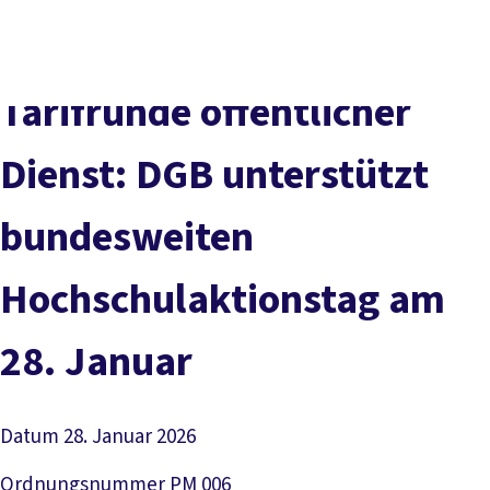
Presse
Karriere
Newsletter
Kontakt
EN
Leichte Sprache
Der DGB
Gute Arbeit
Geld
Gerechtigkeit
Tarifrunde öffentlicher
Service
Mitmachen
Politik
Dienst: DGB unterstützt
bundesweiten
Hochschulaktionstag am
28. Januar
Datum
28. Januar 2026
Ordnungsnummer
PM 006