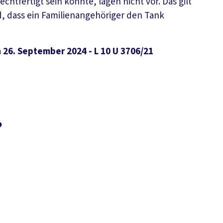
htfertigt sein könnte, lagen nicht vor. Das gilt
rd, dass ein Familienangehöriger den Tank
26. September 2024 - L 10 U 3706/21
?
Suchen