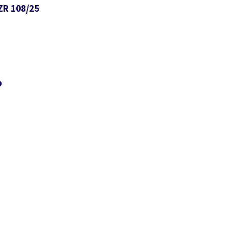
ZR 108/25
?
Suchen