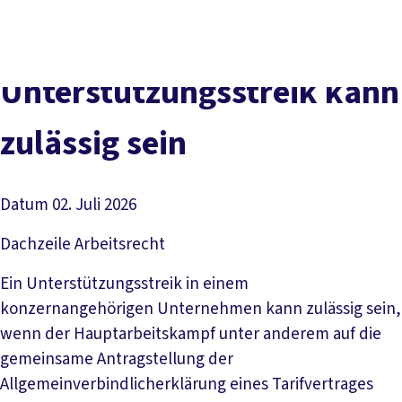
Presse
Karriere
Newsletter
Kontakt
EN
Leichte Sprache
Der DGB
Gute Arbeit
Geld
Gerechtigkeit
Unterstützungsstreik kann
Service
Mitmachen
Politik
zulässig sein
Datum
02. Juli 2026
Dachzeile
Arbeitsrecht
Ein Unterstützungsstreik in einem
konzernangehörigen Unternehmen kann zulässig sein,
wenn der Hauptarbeitskampf unter anderem auf die
gemeinsame Antragstellung der
Allgemeinverbindlicherklärung eines Tarifvertrages