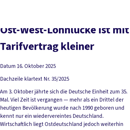
Presse
Karriere
Newsletter
Kontakt
EN
Leichte Sprache
Der DGB
Gute Arbeit
Geld
Gerechtigkeit
Ost-West-Lohnlücke ist mit
Service
Mitmachen
Politik
Tarifvertrag kleiner
Datum
16. Oktober 2025
Dachzeile
klartext Nr. 35/2025
Am 3. Oktober jährte sich die Deutsche Einheit zum 35.
Mal. Viel Zeit ist vergangen — mehr als ein Drittel der
heutigen Bevölkerung wurde nach 1990 geboren und
kennt nur ein wiedervereintes Deutschland.
Wirtschaftlich liegt Ostdeutschland jedoch weiterhin