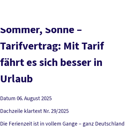
Presse
Karriere
Newsletter
Kontakt
EN
Leichte Sprache
Der DGB
Gute Arbeit
Geld
Gerechtigkeit
Sommer, Sonne –
Service
Mitmachen
Politik
Tarifvertrag: Mit Tarif
fährt es sich besser in
Urlaub
Datum
06. August 2025
Dachzeile
klartext Nr. 29/2025
Die Ferienzeit ist in vollem Gange – ganz Deutschland