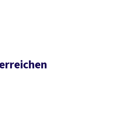
Presse
Karriere
Newsletter
Kontakt
EN
Leichte Sprache
Arbeit
Geld
Gerechtigkeit
Service
Mitmachen
Politik
 erreichen