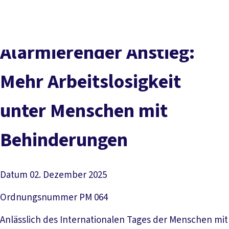
Presse
Karriere
Newsletter
Kontakt
EN
Leichte Sprache
Der DGB
Gute Arbeit
Geld
Gerechtigkeit
Alarmierender Anstieg:
Service
Mitmachen
Politik
Mehr Arbeitslosigkeit
unter Menschen mit
Behinderungen
Datum
02. Dezember 2025
Ordnungsnummer
PM 064
Anlässlich des Internationalen Tages der Menschen mit